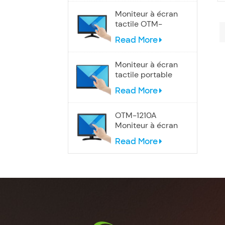
Moniteur à écran
tactile OTM-
1106A de 12
Read More
pouces
Moniteur à écran
tactile portable
USB-C OTM-
Read More
1050T 10,5
pouces
OTM-1210A
Moniteur à écran
tactile 4:3 de 12
Read More
pouces