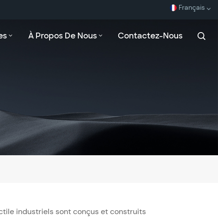
Français
es
À Propos De Nous
Contactez-Nous
English
Español
Français
بالعربية
tile industriels sont conçus et construits