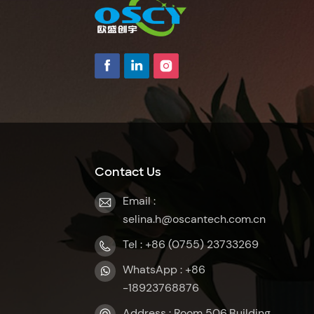
Contact Us
Email :
selina.h@oscantech.com.cn
Tel : +86 (0755) 23733269
WhatsApp : +86
-18923768876
Address : Room 506,Building