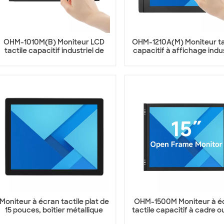
OHM-1010M(B) Moniteur LCD
OHM-1210A(M) Moniteur ta
tactile capacitif industriel de
capacitif à affichage indus
10,1 pouces
de 12 pouces
Moniteur à écran tactile plat de
OHM-1500M Moniteur à é
15 pouces, boîtier métallique
tactile capacitif à cadre o
OTM-1500F
de 15 pouces