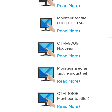
7009 de 7
Read More
pouces
Moniteur tactile
LCD TFT OTM-
8008 de 8
Read More
pouces
OTM-9009
Nouveau
moniteur à écran
Read More
tactile de 9
pouces
Moniteur à écran
tactile industriel
OTM-1010C de
Read More
10,1 pouces
OTM-1010E
Moniteur tactile à
écran large de
Read More
10,1 pouces