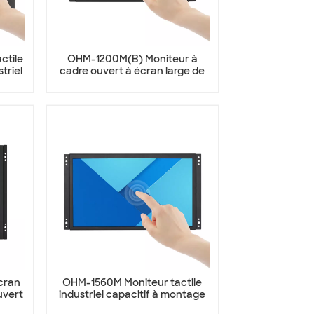
ctile
OHM-1200M(B) Moniteur à
triel
cadre ouvert à écran large de
12 pouces
cran
OHM-1560M Moniteur tactile
uvert
industriel capacitif à montage
mural de 15,6 pouces