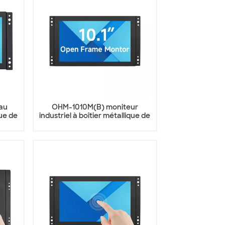
au
OHM-1010M(B) moniteur
que de
industriel à boîtier métallique de
10,1 pouces, offre spéciale