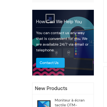
How Can We Help You
You can contact us any way
that is convenient for you. We
are available 24/7 via email or
telephone.
Contact Us
New Products
Moniteur à écran
tactile OTM-