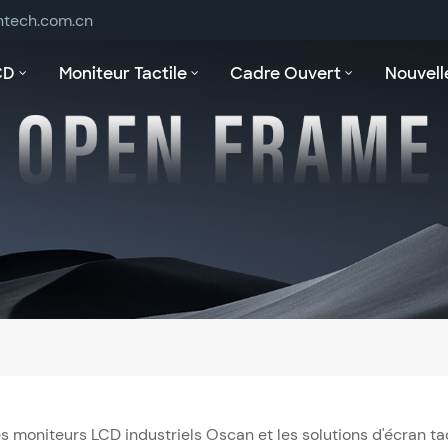
ntech.com.cn
CD
Moniteur Tactile
Cadre Ouvert
Nouvell
s moniteurs LCD industriels Oscan et les solutions d'écran tac