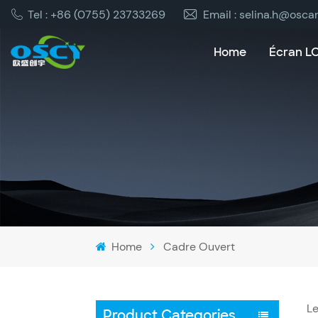
Tel : +86 (0755) 23733269
Email : selina.h@osca
Home
Écran L
Home
Cadre Ouvert
Le
Product Categories