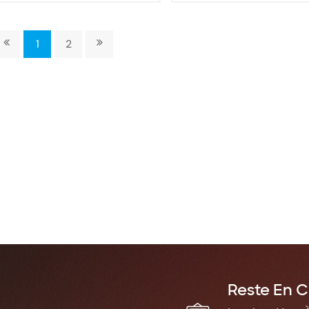
1
2
Reste En C